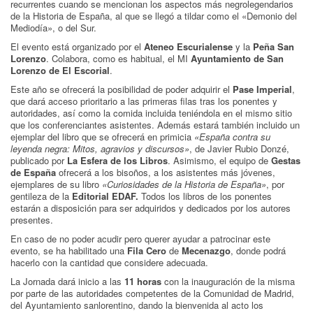
recurrentes cuando se mencionan los aspectos más negrolegendarios
de la Historia de España, al que se llegó a tildar como el «Demonio del
Mediodía», o del Sur.
El evento está organizado por el
Ateneo Escurialense
y la
Peña San
Lorenzo
. Colabora, como es habitual, el MI
Ayuntamiento de San
Lorenzo de El Escorial
.
Este año se ofrecerá la posibilidad de poder adquirir el
Pase Imperial
,
que dará acceso prioritario a las primeras filas tras los ponentes y
autoridades, así como la comida incluida teniéndola en el mismo sitio
que los conferenciantes asistentes. Además estará también incluido un
ejemplar del libro que se ofrecerá en primicia
«España contra su
leyenda negra: Mitos, agravios y discursos»
, de Javier Rubio Donzé,
publicado por
La Esfera de los Libros
. Asimismo, el equipo de
Gestas
de España
ofrecerá a los bisoños, a los asistentes más jóvenes,
ejemplares de su libro
«Curiosidades de la Historia de España»
, por
gentileza de la
Editorial EDAF.
Todos los libros de los ponentes
estarán a disposición para ser adquiridos y dedicados por los autores
presentes.
E n caso de no poder acudir pero querer ayudar a patrocinar este
evento, se ha habilitado una
Fila Cero
de
Mecenazgo
, donde podrá
hacerlo con la cantidad que considere adecuada.
La Jornada dará inicio a las
11 horas
con la inauguración de la misma
por parte de las autoridades competentes de la Comunidad de Madrid,
del Ayuntamiento sanlorentino, dando la bienvenida al acto los