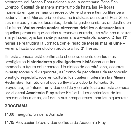
presidente del Ateneo Escurialense y de la centenaria Peña San
Lorenzo. Seguirá de manera ininterrumpida hasta las
14 horas
,
momento en que se hará un receso. Se tendrá ese tiempo libre para
poder visitar el Monasterio (entrada no incluida), conocer el Real Sitio,
sus museos y sus restaurantes, donde la gastronomía es un destino en
sí mismo.
Varios restaurantes ofrecerán detalles o descuentos
a
aquellas personas que acudan y reserven entrada, tan sólo con mostrar
sus pulseras, que les serán puestas a la entrada del evento. A las
17
horas
se reanudará la Jornada con el resto de Mesas más el
Cine –
Fórum
, hasta su conclusión prevista a las
21 horas.
En esta Jornada está confirmado el que se cuente con los más
prestigiosos
historiadores
y
divulgadores históricos
que han
abordado la figura del monarca. Un elenco de catedráticos, doctores,
investigadores y divulgadores, así como de periodistas de reconocido
prestigio especializados en Cultura, los cuáles moderarán las
Mesas
Redondas
, formato en el que se llevará a cabo la Jornada. Se
proyectará, asimismo, un vídeo cedido y en primicia para esta Jornada,
por el canal
Academia Play
sobre Felipe II. Los contenidos de las
mencionadas mesas, así como sus componentes, son los siguientes:
PROGRAMA
11:00
Inauguración de la Jornada
11:15
Proyección breve vídeo cortesía de Academia Play