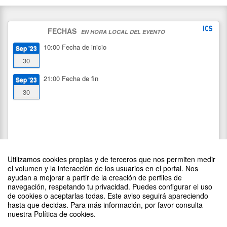
FECHAS
EN HORA LOCAL DEL EVENTO
10:00
Fecha de inicio
Sep '23
30
21:00
Fecha de fin
Sep '23
30
Utilizamos cookies propias y de terceros que nos permiten medir
el volumen y la interacción de los usuarios en el portal. Nos
ayudan a mejorar a partir de la creación de perfiles de
navegación, respetando tu privacidad. Puedes configurar el uso
de cookies o aceptarlas todas. Este aviso seguirá apareciendo
DIFUNDE TU EVENTO PONIENDO EL SIGUIENTE CÓDIGO
hasta que decidas. Para más información, por favor consulta
EN TU SITIO
nuestra Política de cookies.