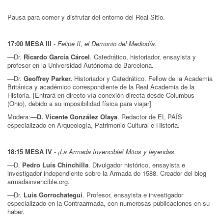
P ausa para comer y disfrutar del entorno del Real Sitio.
17:00 MESA III
-
Felipe II, el Demonio del Mediodía.
—Dr.
Ricardo García Cárcel
. Catedrático, historiador, ensayista y
profesor en la Universidad Autónoma de Barcelona.
—Dr.
Geoffrey Parker.
Historiador y Catedrático. Fellow de la Academia
Británica y académico correspondiente de la Real Academia de la
Historia. [Entrará en directo vía conexión directa desde Columbus
(Ohio), debido a su imposibilidad física para viajar]
Modera:—
D. Vicente González Olaya
. Redactor de EL PAÍS
especializado en Arqueología, Patrimonio Cultural e Historia.
18:15 MESA IV
-
¡La Armada Invencible! Mitos y leyendas.
—D.
Pedro Luis Chinchilla
. Divulgador histórico, ensayista e
investigador independiente sobre la Armada de 1588. Creador del blog
armadainvencible.org.
—Dr.
Luis Gorrochategui
. Profesor, ensayista e investigador
especializado en la Contraarmada, con numerosas publicaciones en su
haber.