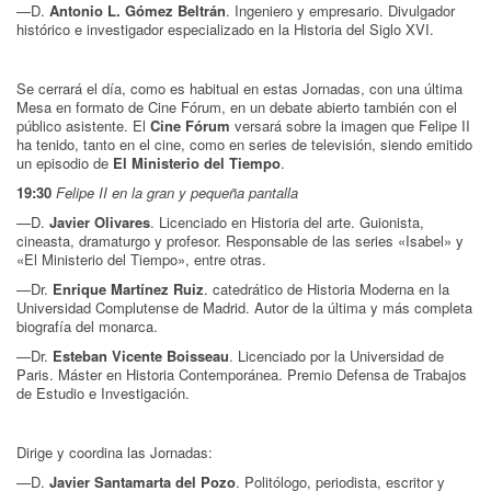
—D.
Antonio L. Gómez Beltrán
. Ingeniero y empresario. Divulgador
histórico e investigador especializado en la Historia del Siglo XVI.
Se cerrará el día, como es habitual en estas Jornadas, con una última
Mesa en formato de Cine Fórum, en un debate abierto también con el
público asistente. El
Cine Fórum
versará sobre la imagen que Felipe II
ha tenido, tanto en el cine, como en series de televisión, siendo emitido
un episodio de
El Ministerio del Tiempo
.
19:30
Felipe II en la gran y pequeña pantalla
—D.
Javier Olivares
. Licenciado en Historia del arte. Guionista,
cineasta, dramaturgo y profesor. Responsable de las series «Isabel» y
«El Ministerio del Tiempo», entre otras.
—Dr.
Enrique Martínez Ruiz
. catedrático de Historia Moderna en la
Universidad Complutense de Madrid. Autor de la última y más completa
biografía del monarca.
—Dr.
Esteban Vicente Boisseau
. Licenciado por la Universidad de
Paris. Máster en Historia Contemporánea. Premio Defensa de Trabajos
de Estudio e Investigación.
Dirige y coordina las Jornadas:
—D.
Javier Santamarta del Pozo
. Politólogo, periodista, escritor y