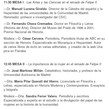
11:30 MESA I
-
Las Artes y las Ciencias en el reinado de Felipe II.
—Dr.
Manuel Lucena Giraldo
. Director de la Cátedra del español y la
hispanidad de las universidades de la Comunidad de Madrid.
Historiador, profesor e investigador del CSIC.
—Dr.
Fernando Checa Cremades
. Doctor en Filosofía y Letras
(Historia del Arte); Director del Museo del Prado de 1996 a 2001;
Premio Nacional de Historia.
Modera:—D.
César Cervera
. Periodista. Periodista titular de ABC en su
sección de Historia. Especializado en Monarquía e Hispanidad. Autor
de varios libros de éxito en varias editoriales, y creador de la web Una
pica en Flandes.
12:45 MESA II
–
La importancia de la mujer en el reinado de Felipe II
—Dr.
José Martínez Millán
. Catedrático, historiador, y profesor de la
Universidad Autónoma de Madrid.
—Dña.
María Pilar Queralt del Hierro
. Licenciada en Filosofía y
Letras, especializada en Historia Moderna y Contemporánea. Ensayista
y biógrafa.
Modera:—Dña.
Sandra Ferrer Valero
. Periodista y escritora.
Especializada y experta en el estudio y la divulgación del papel de las
mujeres en la historia de la humanidad.