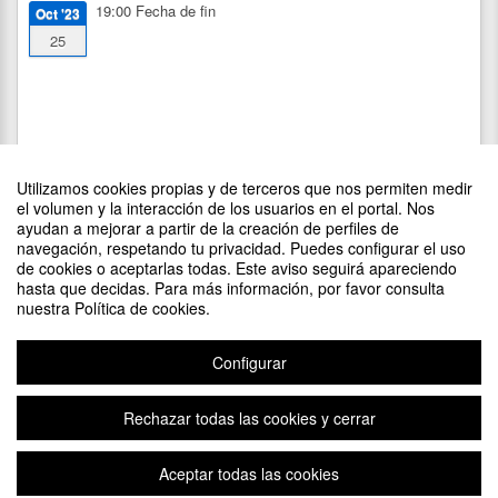
19:00
Fecha de fin
Oct '23
25
Utilizamos cookies propias y de terceros que nos permiten medir
el volumen y la interacción de los usuarios en el portal. Nos
ayudan a mejorar a partir de la creación de perfiles de
navegación, respetando tu privacidad. Puedes configurar el uso
de cookies o aceptarlas todas. Este aviso seguirá apareciendo
DIFUNDE TU EVENTO PONIENDO EL SIGUIENTE CÓDIGO
hasta que decidas. Para más información, por favor consulta
EN TU SITIO
nuestra Política de cookies.
Configurar
Rechazar todas las cookies y cerrar
Aviso legal
|
Contacto
Plataforma de organización de eventos Symposium
Aceptar todas las cookies
Copyright © 2026