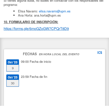
Si tienes alguna duda, no dudes en contactar con los responsables del
programa:
Elisa Navarro:
elisa.navarro@upm.es
Ana Horta: ana.horta@upm.es
10. FORMULARIO DE INSCRIPCIÓN:
https://forms.gle/6moGZoGW7CPQrT8D9
FECHAS
EN HORA LOCAL DEL EVENTO
09:00
Fecha de inicio
Oct '23
9
23:59
Fecha de fin
Oct '23
30