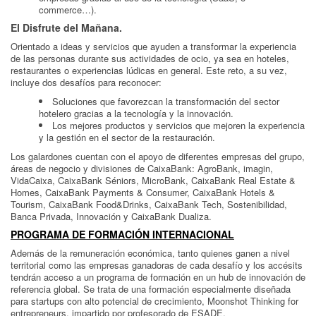
commerce…).
El Disfrute del Mañana.
Orientado a ideas y servicios que ayuden a transformar la experiencia
de las personas durante sus actividades de ocio, ya sea en hoteles,
restaurantes o experiencias lúdicas en general. Este reto, a su vez,
incluye dos desafíos para reconocer:
Soluciones que favorezcan la transformación del sector
hotelero gracias a la tecnología y la innovación.
Los mejores productos y servicios que mejoren la experiencia
y la gestión en el sector de la restauración.
Los galardones cuentan con el apoyo de diferentes empresas del grupo,
áreas de negocio y divisiones de CaixaBank: AgroBank, imagin,
VidaCaixa, CaixaBank Séniors, MicroBank, CaixaBank Real Estate &
Homes, CaixaBank Payments & Consumer, CaixaBank Hotels &
Tourism, CaixaBank Food&Drinks, CaixaBank Tech, Sostenibilidad,
Banca Privada, Innovación y CaixaBank Dualiza.
PROGRAMA DE FORMACIÓN INTERNACIONAL
Además de la remuneración económica, tanto quienes ganen a nivel
territorial como las empresas ganadoras de cada desafío y los accésits
tendrán acceso a un programa de formación en un hub de innovación de
referencia global. Se trata de una formación especialmente diseñada
para startups con alto potencial de crecimiento, Moonshot Thinking for
entrepreneurs, impartido por profesorado de ESADE.