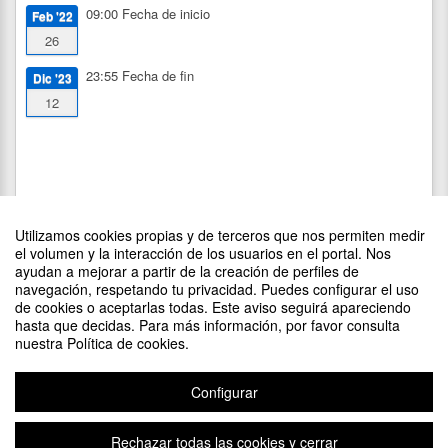
09:00
Fecha de inicio
Feb '22
26
23:55
Fecha de fin
Dic '23
12
Utilizamos cookies propias y de terceros que nos permiten medir
el volumen y la interacción de los usuarios en el portal. Nos
ayudan a mejorar a partir de la creación de perfiles de
navegación, respetando tu privacidad. Puedes configurar el uso
de cookies o aceptarlas todas. Este aviso seguirá apareciendo
DIFUNDE TU EVENTO PONIENDO EL SIGUIENTE CÓDIGO
hasta que decidas. Para más información, por favor consulta
EN TU SITIO
nuestra Política de cookies.
Configurar
Rechazar todas las cookies y cerrar