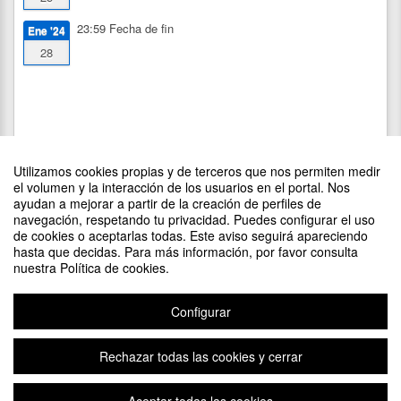
23:59
Fecha de fin
Ene '24
28
Utilizamos cookies propias y de terceros que nos permiten medir
el volumen y la interacción de los usuarios en el portal. Nos
ayudan a mejorar a partir de la creación de perfiles de
navegación, respetando tu privacidad. Puedes configurar el uso
de cookies o aceptarlas todas. Este aviso seguirá apareciendo
DIFUNDE TU EVENTO PONIENDO EL SIGUIENTE CÓDIGO
hasta que decidas. Para más información, por favor consulta
EN TU SITIO
nuestra Política de cookies.
Configurar
Rechazar todas las cookies y cerrar
Aviso legal
|
Contacto
Plataforma de organización de eventos Symposium