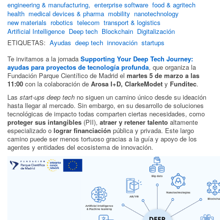
engineering & manufacturing,
enterprise software
food & agritech
health
medical devices & pharma
mobility
nanotechnology
new materials
robotics
telecom
transport & logistics
Artificial Intelligence
Deep tech
Blockchain
Digitalización
ETIQUETAS:
Ayudas
deep tech
innovación
startups
Te invitamos a la jornada
Supporting Your Deep Tech Journey:
ayudas para proyectos de tecnología profunda
, que organiza la
Fundación Parque Científico de Madrid el
martes 5 de marzo a las
11:00
con la colaboración de
Arosa I+D, ClarkeModet
y
Funditec
.
Las
start-ups deep tech
no siguen un camino único desde su ideación
hasta llegar al mercado. Sin embargo, en su desarrollo de soluciones
tecnológicas de impacto todas comparten ciertas necesidades, como
proteger sus intangibles
(PII),
atraer y retener talento
altamente
especializado o
lograr financiación
pública y privada. Este largo
camino puede ser menos tortuoso gracias a la guía y apoyo de los
agentes y entidades del ecosistema de innovación.