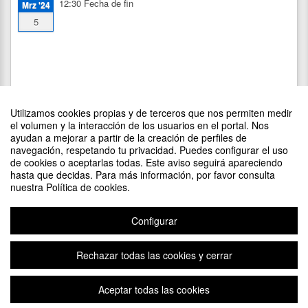
12:30
Fecha de fin
Mrz '24
5
Utilizamos cookies propias y de terceros que nos permiten medir
el volumen y la interacción de los usuarios en el portal. Nos
ayudan a mejorar a partir de la creación de perfiles de
navegación, respetando tu privacidad. Puedes configurar el uso
de cookies o aceptarlas todas. Este aviso seguirá apareciendo
DIFUNDE TU EVENTO PONIENDO EL SIGUIENTE CÓDIGO
hasta que decidas. Para más información, por favor consulta
EN TU SITIO
nuestra Política de cookies.
Configurar
Rechazar todas las cookies y cerrar
Aviso legal
|
Contacto
Plataforma de organización de eventos Symposium
Aceptar todas las cookies
Copyright © 2026