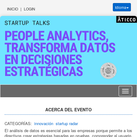
Idioma
INICIO
|
LOGIN
Idioma
ACERCA DEL EVENTO
CATEGORÍAS:
innovación
startup radar
El análisis de datos es esencial para las empresas porque permite a los
directivos crear estrategias basadas en pruebas, comprender al usuario