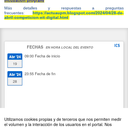
incubation-program/
Más detalles y respuestas a preguntas
frecuentes:
https://actuaupm.blogspot.com/2024/04/28-de-
abril-competicion-eit-digital.html
FECHAS
EN HORA LOCAL DEL EVENTO
09:00
Fecha de inicio
Abr '24
19
23:55
Fecha de fin
Abr '24
28
Utilizamos cookies propias y de terceros que nos permiten medir
el volumen y la interacción de los usuarios en el portal. Nos