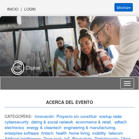
Idioma
INICIO
|
LOGIN
Idioma
ACERCA DEL EVENTO
CATEGORÍAS:
innovación
Proyecto sin constituir
startup radar
cybersecurity
dating & social network
ecommerce & retail,
edtech
electronics
energy & cleantech
engineering & manufacturing,
enterprise software
fintech
health
home living
mobility
telecom
Artificial Intelligence
Deep tech
IoT
Blockchain
Digitalización
Otras