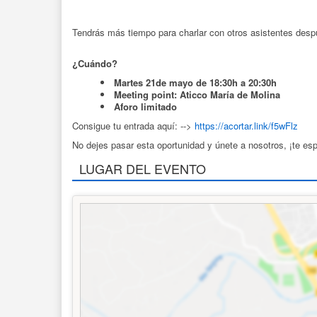
Tendrás más tiempo para charlar con otros asistentes desp
¿Cuándo?
Martes 21de mayo de 18:30h a 20:30h
Meeting point: Aticco María de Molina
Aforo limitado
Consigue tu entrada aquí: -->
https://acortar.link/f5wFlz
No dejes pasar esta oportunidad y únete a nosotros, ¡te e
LUGAR DEL EVENTO