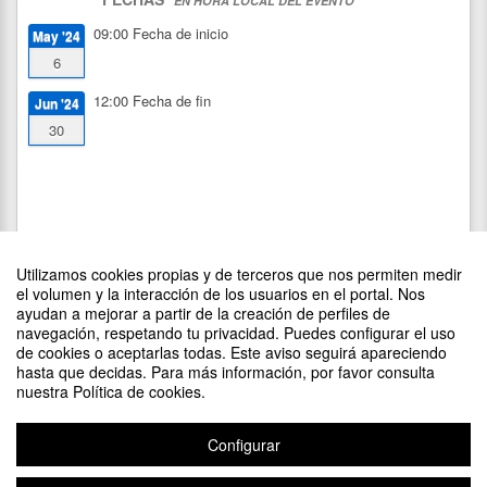
EN HORA LOCAL DEL EVENTO
09:00
Fecha de inicio
May '24
6
12:00
Fecha de fin
Jun '24
30
Utilizamos cookies propias y de terceros que nos permiten medir
el volumen y la interacción de los usuarios en el portal. Nos
ayudan a mejorar a partir de la creación de perfiles de
navegación, respetando tu privacidad. Puedes configurar el uso
de cookies o aceptarlas todas. Este aviso seguirá apareciendo
DIFUNDE TU EVENTO PONIENDO EL SIGUIENTE CÓDIGO
hasta que decidas. Para más información, por favor consulta
EN TU SITIO
nuestra Política de cookies.
Configurar