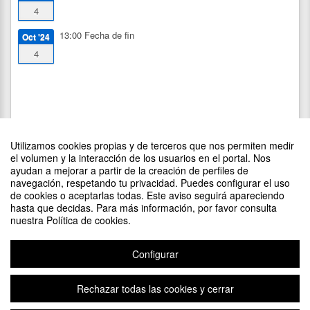
4
13:00
Fecha de fin
Oct '24
4
Utilizamos cookies propias y de terceros que nos permiten medir
el volumen y la interacción de los usuarios en el portal. Nos
ayudan a mejorar a partir de la creación de perfiles de
navegación, respetando tu privacidad. Puedes configurar el uso
de cookies o aceptarlas todas. Este aviso seguirá apareciendo
DIFUNDE TU EVENTO PONIENDO EL SIGUIENTE CÓDIGO
hasta que decidas. Para más información, por favor consulta
EN TU SITIO
nuestra Política de cookies.
Configurar
Rechazar todas las cookies y cerrar