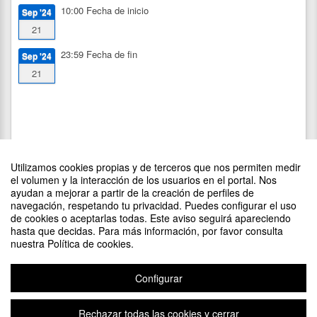
10:00
Fecha de inicio
Sep '24
21
23:59
Fecha de fin
Sep '24
21
Utilizamos cookies propias y de terceros que nos permiten medir
el volumen y la interacción de los usuarios en el portal. Nos
ayudan a mejorar a partir de la creación de perfiles de
navegación, respetando tu privacidad. Puedes configurar el uso
de cookies o aceptarlas todas. Este aviso seguirá apareciendo
DIFUNDE TU EVENTO PONIENDO EL SIGUIENTE CÓDIGO
hasta que decidas. Para más información, por favor consulta
EN TU SITIO
nuestra Política de cookies.
Configurar
Rechazar todas las cookies y cerrar