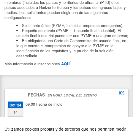
miembros (incluidos los países y territorios de ultramar (PTU) o los
países asociados a Horizonte Europa y los países de ingresos bajos y
medios. Los solicitantes pueden elegir una de las siguientes
configuraciones:
Solicitante único (PYME, incluidas empresas emergentes);
Pequeño consorcio (PYME + 1 usuario final industrial). El
usuario final industrial puede ser una PYME o una gran empresa;
Es obligatoria una Carta de Compromiso del usuario final, en
la que conste el compromiso de apoyar a la PYME en la
identificación de los requisitos y la prueba de la solución
desarrollada.
Más información e inscripciones
AQUÍ
FECHAS
EN HORA LOCAL DEL EVENTO
09:00
Fecha de inicio
Oct '24
14
23:59
Fecha de fin
Nov '24
Utilizamos cookies propias y de terceros que nos permiten medir
18