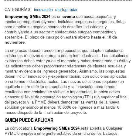
CATEGORÍAS:
innovación
startup radar
Empowering SMEs 2024
es un
evento
que busca pequeñas y
medianas empresas (pymes), incluidas empresas emergentes, listas
para ampliar su negocio abordando desafíos industriales y
contribuyendo a un sector manufacturero europeo competitivo y
sostenible. El plazo de inscripción estará abierto
hasta el 18 de
noviembre
.
La empresas deberán presentar propuestas que adapten soluciones
existentes a nuevos sectores o contextos industriales. Las soluciones
existentes deben estar ya en el mercado y haber demostrado su éxito y
las solicitantes deben proporcionar referencias de clientes actuales y
mostrar evidencia de ingresos generados. Asimismo, las propuestas
deben incluir innovación y experimentación, con soluciones aplicadas
en entornos industriales reales. Las nuevas soluciones requieren un
equilibrio entre el éxito comprobado y la innovación para ofrecer
resultados comercialmente viables e impactantes, también deben
alcanzar el Nivel de preparación tecnológica (TRL) 8 o superior al final
del proyecto y la PYME deberá demostrar las ventas de la nueva
solución generando al menos 10.000€ de ingresos a más tardar 6
meses después de la finalización del proyecto.
QUIÉN PUEDE APLICAR
La convocatoria
Empowering SMEs 2024
está abierta a Cualquier
PYME o empresa emergente establecida en uno de los Estados