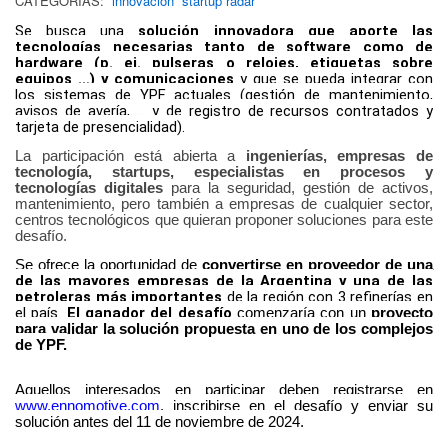
CATEGORÍAS:
innovación
startup radar
Se busca una
solución innovadora que aporte las
tecnologías necesarias tanto de software como de
hardware (p. ej. pulseras o relojes, etiquetas sobre
equipos …) y comunicaciones
y que se pueda integrar con
los sistemas de YPF actuales (gestión de mantenimiento,
avisos de avería, ... y de registro de recursos contratados y
tarjeta de presencialidad).
La participación está abierta a
ingenierías, empresas de
tecnología, startups, especialistas en procesos y
tecnologías digitales
para la seguridad, gestión de activos,
mantenimiento, pero también a empresas de cualquier sector,
centros tecnológicos que quieran proponer soluciones para este
desafío.
Se ofrece la oportunidad de
convertirse en proveedor de una
de las mayores empresas de la Argentina y una de las
petroleras más importantes
de la región con 3 refinerías en
el país.
El ganador del desafío
comenzaría con un
proyecto
para validar la solución propuesta en uno de los complejos
de YPF.
Aquellos interesados en participar deben registrarse en
www.ennomotive.com
, inscribirse en el desafío y enviar su
solución antes del 11 de noviembre de 2024.