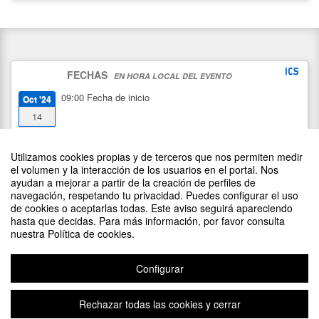
FECHAS
EN HORA LOCAL DEL EVENTO
09:00
Fecha de inicio
Oct '24
14
23:59
Fecha de fin
Nov '24
Utilizamos cookies propias y de terceros que nos permiten medir
11
el volumen y la interacción de los usuarios en el portal. Nos
ayudan a mejorar a partir de la creación de perfiles de
navegación, respetando tu privacidad. Puedes configurar el uso
de cookies o aceptarlas todas. Este aviso seguirá apareciendo
hasta que decidas. Para más información, por favor consulta
nuestra Política de cookies.
Configurar
Rechazar todas las cookies y cerrar