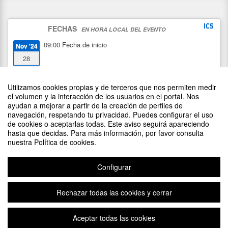
FECHAS
EN HORA LOCAL DEL EVENTO
09:00
Fecha de inicio
Nov '24
28
13:30
Fecha de fin
Nov '24
Utilizamos cookies propias y de terceros que nos permiten medir
29
el volumen y la interacción de los usuarios en el portal. Nos
ayudan a mejorar a partir de la creación de perfiles de
navegación, respetando tu privacidad. Puedes configurar el uso
de cookies o aceptarlas todas. Este aviso seguirá apareciendo
hasta que decidas. Para más información, por favor consulta
nuestra Política de cookies.
Configurar
Rechazar todas las cookies y cerrar
Aviso legal
|
Contacto
Plataforma de organización de eventos Symposium
Aceptar todas las cookies
Copyright © 2026