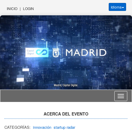
Idioma
INICIO
|
LOGIN
Idioma
ACERCA DEL EVENTO
CATEGORÍAS:
innovación
startup radar