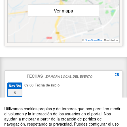
Ver mapa
©
OpenStreetMap
Contributors
FECHAS
EN HORA LOCAL DEL EVENTO
09:00
Fecha de inicio
Nov '24
5
15:30
Fecha de fin
Nov '24
Utilizamos cookies propias y de terceros que nos permiten medir
7
el volumen y la interacción de los usuarios en el portal. Nos
ayudan a mejorar a partir de la creación de perfiles de
navegación, respetando tu privacidad. Puedes configurar el uso