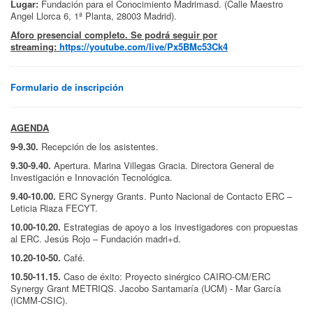
Lugar:
Fundación para el Conocimiento Madrimasd. (Calle Maestro
Angel Llorca 6, 1ª Planta, 28003 Madrid).
Aforo presencial completo. Se podrá seguir por
streaming:
https://youtube.com/live/Px5BMc53Ck4
Formulario de inscripción
AGENDA
9-9.30.
Recepción de los asistentes.
9.30-9.40.
Apertura. Marina Villegas Gracia. Directora General de
Investigación e Innovación Tecnológica.
9.40-10.00.
ERC Synergy Grants. Punto Nacional de Contacto ERC –
Leticia Riaza FECYT.
10.00-10.20.
Estrategias de apoyo a los investigadores con propuestas
al ERC. Jesús Rojo – Fundación madri+d.
10.20-10-50.
Café.
10.50-11.15.
Caso de éxito: Proyecto sinérgico CAIRO-CM/ERC
Synergy Grant METRIQS. Jacobo Santamaría (UCM) - Mar García
(ICMM-CSIC).