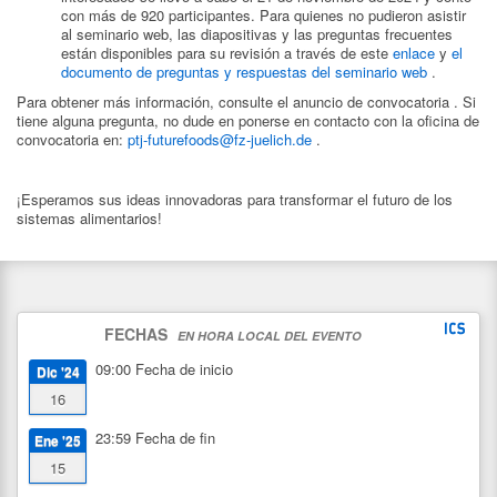
con más de 920 participantes. Para quienes no pudieron asistir
al seminario web, las diapositivas y las preguntas frecuentes
están disponibles para su revisión a través de este
enlace
y
el
documento de preguntas y respuestas del seminario web
.
Para obtener más información, consulte el anuncio de convocatoria . Si
tiene alguna pregunta, no dude en ponerse en contacto con la oficina de
convocatoria en:
ptj-futurefoods@fz-juelich.de
.
¡Esperamos sus ideas innovadoras para transformar el futuro de los
sistemas alimentarios!
FECHAS
EN HORA LOCAL DEL EVENTO
09:00
Fecha de inicio
Dic '24
16
23:59
Fecha de fin
Ene '25
15