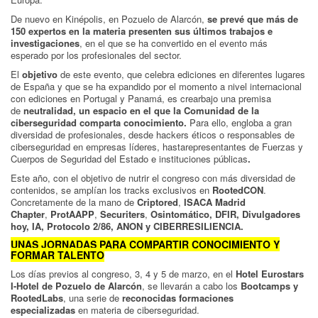
De nuevo en Kinépolis, en Pozuelo de Alarcón,
se prevé que más de
150 expertos en la materia presenten sus últimos trabajos e
investigaciones
, en el que se ha convertido en el evento más
esperado por los profesionales del sector.
El
objetivo
de este evento, que celebra ediciones en diferentes lugares
de España y que se ha expandido por el momento a nivel internacional
con ediciones en Portugal y Panamá, es crearbajo una premisa
de
neutralidad, un espacio en el que la Comunidad de la
ciberseguridad comparta conocimiento.
Para ello, engloba a gran
diversidad de profesionales, desde hackers éticos o responsables de
ciberseguridad en empresas líderes, hastarepresentantes de Fuerzas y
Cuerpos de Seguridad del Estado e instituciones públicas
.
Este año, con el objetivo de nutrir el congreso con más diversidad de
contenidos, se amplían los tracks exclusivos en
RootedCON
.
Concretamente de la mano de
Criptored
,
ISACA Madrid
Chapter
,
ProtAAPP
,
Securiters
,
Osintomático, DFIR, Divulgadores
hoy, IA, Protocolo 2/86, ANON y CIBERRESILIENCIA.
UNAS JORNADAS PARA COMPARTIR CONOCIMIENTO Y
FORMAR TALENTO
Los días previos al congreso, 3, 4 y 5 de marzo, en el
Hotel Eurostars
I-Hotel de Pozuelo de Alarcón
, se llevarán a cabo los
Bootcamps y
RootedLabs
, una serie de
reconocidas formaciones
especializadas
en materia de ciberseguridad.