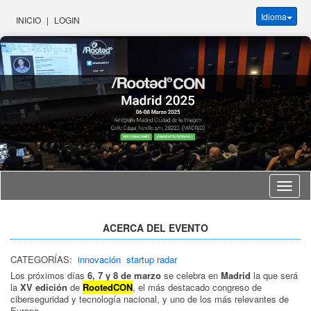
Idioma
INICIO
|
LOGIN
Idioma
ACERCA DEL EVENTO
CATEGORÍAS:
innovación
startup radar
Los próximos días
6, 7 y 8 de marzo
se celebra en
Madrid
la que será
la
XV edición
de
RootedCON
, el más destacado congreso de
ciberseguridad y tecnología nacional, y uno de los más relevantes de
Europa.