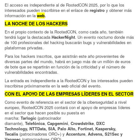
El acceso es independiente al de RootedCON 2025, por lo que los
interesados pueden inscribirse en el enlace de
registro
y obtener más
información en la
web
.
LA NOCHE DE LOS HACKERS
En el propio contexto de la RootedCON, como cada año, también
tendrá lugar la destacada
HackerNight
. Un evento nocturno donde más
de 100 profesionales del hacking buscarán bugs y vulnerabilidades en
plataformas privadas.
Para los hackers inscritos, que asistirán este año provenientes de
diversas partes del mundo, habrá en juego más de un millón de euros
de bote que se repartirán en función de la criticidad y el número de
vulnerabilidades encontradas.
La entrada es independiente a la RootedCON y los interesados pueden
inscribirse próximamente en la web oficial del evento.
CON EL APOYO DE LAS EMPRESAS LÍDERES EN EL SECTOR
Como evento de referencia en el sector de la ciberseguridad a nivel
europeo, RootedCON 2025 contará con el apoyo de empresas líderes
en el sector que hacen posible su puesta en
marcha:
Tarlogic
(patrocinador
diamante),
Telefónica
,
Capgemini
,
Crowdstrike
,
DXC
Technology,
NTTData, SIA, Palo Alto, Fortinet, Kaspersky,
Tecalis
(patrocinadores ORO+) y
Accenture
,
Advens, S21Sec y
Vapasec
(patrocinadores ORO).