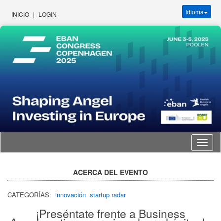
Idioma
INICIO
|
LOGIN
Idioma
ACERCA DEL EVENTO
CATEGORÍAS:
innovación
startup radar
¡Preséntate frente a Business