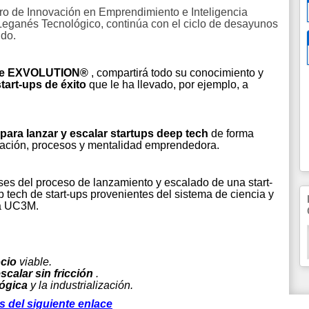
ro de Innovación en Emprendimiento e Inteligencia
 Leganés Tecnológico, continúa con el ciclo de desayunos
ndo.
r de EXVOLUTION®
, compartirá todo su conocimiento y
tart-ups de éxito
que le ha llevado, por ejemplo, a
ara lanzar y escalar startups deep tech
de forma
ización, procesos y mentalidad emprendedora.
ases del proceso de lanzamiento y escalado de una start-
p tech de start-ups provenientes del sistema de ciencia y
la UC3M.
ocio
viable.
scalar sin fricción
.
lógica
y la industrialización.
és del siguiente enlace