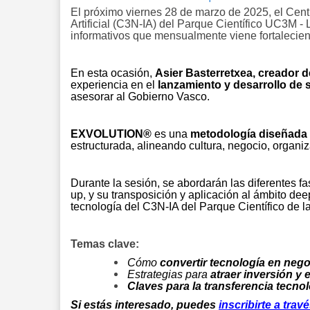
El próximo viernes 28 de marzo de 2025, el Cent
Artificial (C3N-IA) del Parque Científico UC3M -
informativos que mensualmente viene fortalecie
En esta ocasión,
Asier Basterretxea, creado
experiencia en el
lanzamiento y desarrollo de s
asesorar al Gobierno Vasco.
EXVOLUTION®
es una
metodología diseñada p
estructurada, alineando cultura, negocio, organ
Durante la sesión, se abordarán las diferentes f
up, y su transposición y aplicación al ámbito dee
tecnología del C3N-IA del Parque Científico de 
Temas clave:
Cómo
convertir tecnología en neg
Estrategias para
atraer inversión y e
Claves para la transferencia tecno
Si estás interesado, puedes
inscribirte a trav