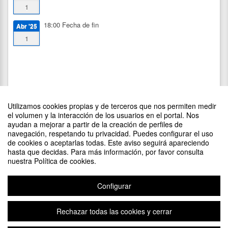
1
18:00
Fecha de fin
Abr '25
1
Utilizamos cookies propias y de terceros que nos permiten medir
el volumen y la interacción de los usuarios en el portal. Nos
ayudan a mejorar a partir de la creación de perfiles de
navegación, respetando tu privacidad. Puedes configurar el uso
de cookies o aceptarlas todas. Este aviso seguirá apareciendo
DIFUNDE TU EVENTO PONIENDO EL SIGUIENTE CÓDIGO
hasta que decidas. Para más información, por favor consulta
EN TU SITIO
nuestra Política de cookies.
Configurar
Rechazar todas las cookies y cerrar