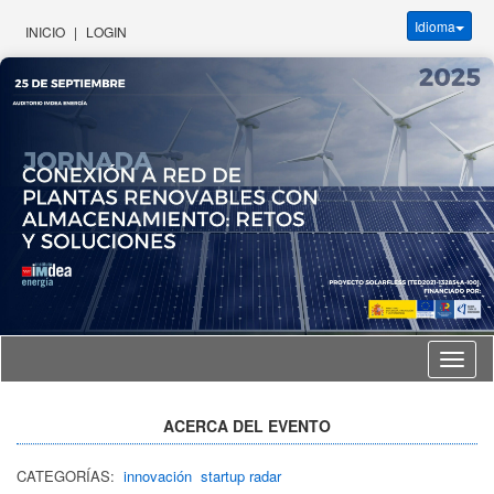
Idioma
INICIO
|
LOGIN
Idioma
ACERCA DEL EVENTO
CATEGORÍAS:
innovación
startup radar