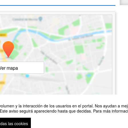
Ver mapa
©
OpenStreetMap
Contributors
olumen y la interacción de los usuarios en el portal. Nos ayudan a mejo
 Este aviso seguirá apareciendo hasta que decidas. Para más informació
odas las cookies
so legal
|
Contacto
Plataforma de organización de eventos Symposium
Copyright © 