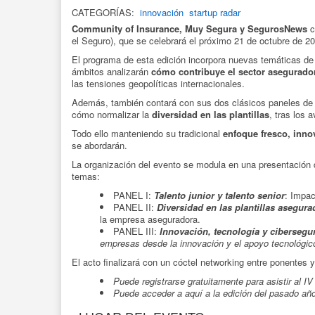
CATEGORÍAS:
innovación
startup radar
Community of Insurance, Muy Segura y SegurosNews
c
el Seguro), que se celebrará el próximo 21 de octubre de 2
El programa de esta edición incorpora nuevas temáticas d
ámbitos analizarán
cómo contribuye el sector asegurado
las tensiones geopolíticas internacionales.
Además, también contará con sus dos clásicos paneles d
cómo normalizar la
diversidad en las plantillas
, tras los 
Todo ello manteniendo su tradicional
enfoque fresco, innov
se abordarán.
La organización del evento se modula en una presentación 
temas:
PANEL I:
Talento junior y talento senior
: Impac
PANEL II:
Diversidad en las plantillas asegura
la empresa aseguradora.
PANEL III:
Innovación, tecnología y cibersegu
empresas desde la innovación y el apoyo tecnológic
El acto finalizará con un cóctel networking entre ponentes y
Puede registrarse gratuitamente para asistir al 
Puede acceder a aquí a la edición del pasado añ