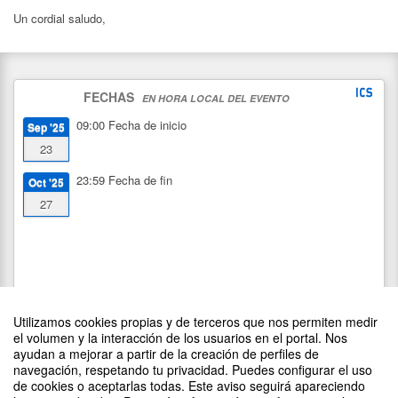
Un cordial saludo,
FECHAS
EN HORA LOCAL DEL EVENTO
09:00
Fecha de inicio
Sep '25
23
23:59
Fecha de fin
Oct '25
27
Utilizamos cookies propias y de terceros que nos permiten medir
el volumen y la interacción de los usuarios en el portal. Nos
ayudan a mejorar a partir de la creación de perfiles de
navegación, respetando tu privacidad. Puedes configurar el uso
de cookies o aceptarlas todas. Este aviso seguirá apareciendo
DIFUNDE TU EVENTO PONIENDO EL SIGUIENTE CÓDIGO