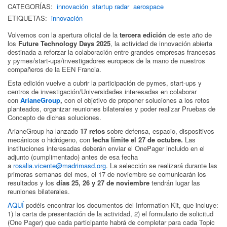
CATEGORÍAS:
innovación
startup radar
aerospace
ETIQUETAS:
innovación
Volvemos con la apertura oficial de la
tercera edición
de este año de
los
Future Technology Days 2025
, la actividad de innovación abierta
destinada a reforzar la colaboración entre grandes empresas francesas
y pymes/start-ups/investigadores europeos de la mano de nuestros
compañeros de la EEN Francia.
Esta edición vuelve a cubrir la participación de pymes, start-ups y
centros de investigación/Universidades interesadas en colaborar
con
ArianeGroup
,
con el objetivo de proponer soluciones a los retos
planteados, organizar reuniones bilaterales y poder realizar Pruebas de
Concepto de dichas soluciones.
ArianeGroup ha lanzado
17 retos
sobre defensa, espacio, dispositivos
mecánicos o hidrógeno, con
fecha límite el 27 de octubre.
Las
instituciones interesadas deberán enviar el OnePager incluido en el
adjunto (cumplimentado) antes de esa fecha
a
rosalia.vicente@madrimasd.org
. La selección se realizará durante las
primeras semanas del mes, el 17 de noviembre se comunicarán los
resultados y los
días 25, 26 y 27 de noviembre
tendrán lugar las
reuniones bilaterales.
AQUÍ
podéis encontrar los documentos del Information Kit, que incluye:
1) la carta de presentación de la actividad, 2) el formulario de solicitud
(One Pager) que cada participante habrá de completar para cada Topic