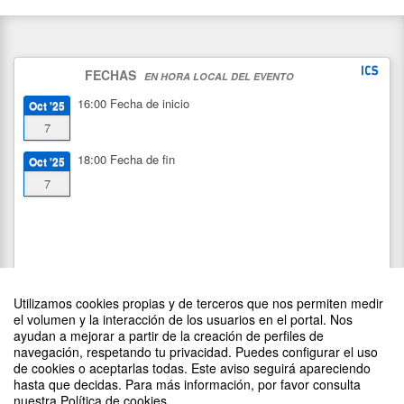
FECHAS
EN HORA LOCAL DEL EVENTO
16:00
Fecha de inicio
Oct '25
7
18:00
Fecha de fin
Oct '25
7
Utilizamos cookies propias y de terceros que nos permiten medir
el volumen y la interacción de los usuarios en el portal. Nos
ayudan a mejorar a partir de la creación de perfiles de
navegación, respetando tu privacidad. Puedes configurar el uso
de cookies o aceptarlas todas. Este aviso seguirá apareciendo
DIFUNDE TU EVENTO PONIENDO EL SIGUIENTE CÓDIGO
hasta que decidas. Para más información, por favor consulta
EN TU SITIO
nuestra Política de cookies.