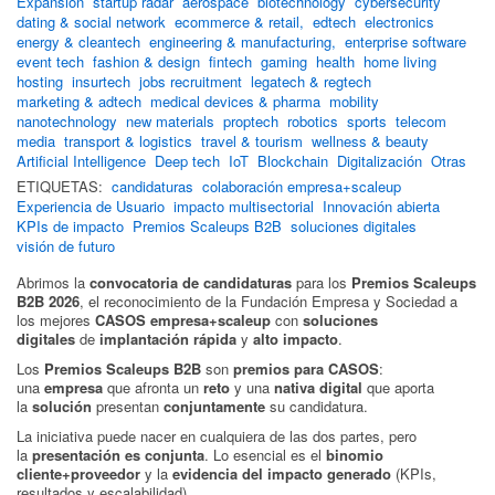
Expansión
startup radar
aerospace
biotechnology
cybersecurity
dating & social network
ecommerce & retail,
edtech
electronics
energy & cleantech
engineering & manufacturing,
enterprise software
event tech
fashion & design
fintech
gaming
health
home living
hosting
insurtech
jobs recruitment
legatech & regtech
marketing & adtech
medical devices & pharma
mobility
nanotechnology
new materials
proptech
robotics
sports
telecom
media
transport & logistics
travel & tourism
wellness & beauty
Artificial Intelligence
Deep tech
IoT
Blockchain
Digitalización
Otras
ETIQUETAS:
candidaturas
colaboración empresa+scaleup
Experiencia de Usuario
impacto multisectorial
Innovación abierta
KPIs de impacto
Premios Scaleups B2B
soluciones digitales
visión de futuro
Abrimos la
convocatoria de candidaturas
para los
Premios Scaleups
B2B 2026
, el reconocimiento de la Fundación Empresa y Sociedad a
los mejores
CASOS empresa+scaleup
con
soluciones
digitales
de
implantación rápida
y
alto impacto
.
Los
Premios Scaleups B2B
son
premios para CASOS
:
una
empresa
que afronta un
reto
y una
nativa digital
que aporta
la
solución
presentan
conjuntamente
su candidatura.
La iniciativa puede nacer en cualquiera de las dos partes, pero
la
presentación es conjunta
. Lo esencial es el
binomio
cliente+proveedor
y la
evidencia del impacto generado
(KPIs,
resultados y escalabilidad).