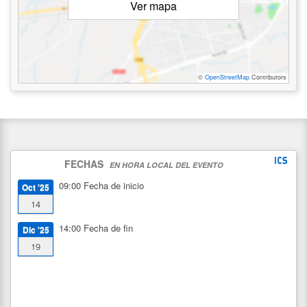
Ver mapa
©
OpenStreetMap
Contributors
FECHAS
EN HORA LOCAL DEL EVENTO
09:00
Fecha de inicio
Oct '25
14
14:00
Fecha de fin
Dic '25
19