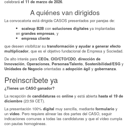
celebrará
el 11 de marzo de 2026
.
A quiénes van dirigidos
La convocatoria está dirigida CASOS presentados por parejas de:
scaleup B2B
con
soluciones digitales
ya implantadas
en
grandes empresas
, y
empresa cliente
que deseen visibilizar su
transformación y ayudar a generar efecto
multiplicador
, que es el objetivo fundacional de Empresa y Sociedad.
De alto interés para
CEOs
,
CIO/CTO/CDO
,
dirección de
Innovación
,
Operaciones
,
Personas/Talento
,
Sostenibilidad/ESG
y
Unidades de Negocio
orientadas a
adopción ágil
y
gobernanza
.
Preinscríbete ya
¿Tienes un CASO ganador?
La recepción de
candidaturas
es
online
y está abierta
hasta el 19 de
diciembre
(23:59 CET).
La presentación 100%
digital
muy sencilla, mediante
formulario
y
un
video
. Pero requiere alinear las dos partes del CASO, seguir
indicaciones comunes a todas las candidaturas y que el video cumpla
con pautas homogéneas.