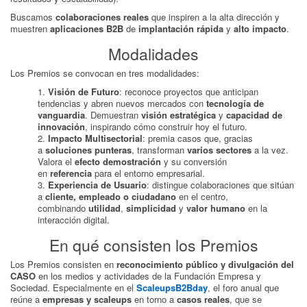
Buscamos
colaboraciones reales
que inspiren a la alta dirección y
muestren
aplicaciones B2B
de
implantación rápida
y
alto impacto
.
Modalidades
Los Premios se convocan en tres modalidades:
Visión de Futuro
: reconoce proyectos que anticipan
tendencias y abren nuevos mercados con
tecnología de
vanguardia
. Demuestran
visión estratégica
y
capacidad de
innovación
, inspirando cómo construir hoy el futuro.
Impacto Multisectorial
: premia casos que, gracias
a
soluciones punteras
, transforman
varios sectores
a la vez.
Valora el
efecto demostración
y su conversión
en
referencia
para el entorno empresarial.
Experiencia de Usuario
: distingue colaboraciones que sitúan
a
cliente, empleado o ciudadano
en el centro,
combinando
utilidad
,
simplicidad
y
valor humano
en la
interacción digital.
En qué consisten los Premios
Los Premios consisten en
reconocimiento público y divulgación del
CASO
en los medios y actividades de la Fundación Empresa y
Sociedad. Especialmente en el
ScaleupsB2Bday
, el foro anual que
reúne a
empresas y scaleups
en torno a
casos reales
, que se