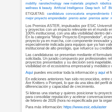
mobility
nanotechnology
new materials
proptech
robotics
wellness & beauty
Artificial Intelligence
Deep tech
IoT
Bl
ETIQUETAS:
candidatura
convocatoria
emprendimiento
mejor proyecto emprendedor
premio aster
premios aster
r
Los Premios ASTER, impulsados por ESIC Universit
y proyectos con un impacto relevante en el mundo e
100% institucional, con una alta visibilidad dentro de
En la categoría “Mejor Proyecto Emprendedor”, el pr
proyecto ya en marcha, con componente innovador y
especialmente indicada para equipos que ya han val
institucional de alto prestigio, que refuerce su credibi
Las candidaturas se presentan mediante el formulari
solicitada. Un jurado compuesto por profesionales r
proyectos presentados y su decisión será inapelabl
visibilidad en el ecosistema empresarial y mediático
Aquí
puedes encontrar toda la información y
aquí
el 
En ediciones anteriores han sido reconocidos, ent
Are Knitters o Pompeii, lo que da una idea del perfil 
diferenciación y capacidad de crecimiento.
Si lideras una startup y quieres posicionar tu proyec
para consolidar reputación y acelerar conversaciones
de febrero de 2026 (hora no especificada por la organ
Para más información:
https://www.esic.edu/aster