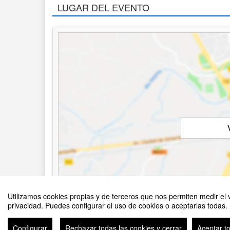
LUGAR DEL EVENTO
Utilizamos cookies propias y de terceros que nos permiten medir el v
privacidad. Puedes configurar el uso de cookies o aceptarlas todas.
Configurar
Rechazar todas las cookies y cerrar
Aceptar t
Avi