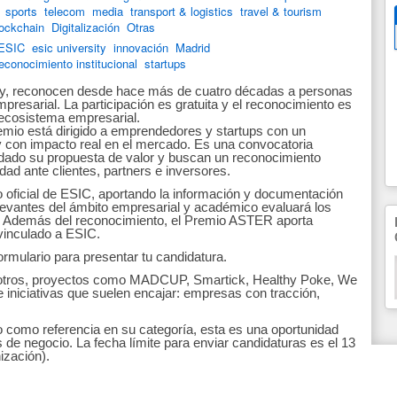
sports
telecom
media
transport & logistics
travel & tourism
ockchain
Digitalización
Otras
ESIC
esic university
innovación
Madrid
econocimiento institucional
startups
y, reconocen desde hace más de cuatro décadas a personas
mpresarial.
La participación es gratuita y el reconocimiento es
l ecosistema empresarial.
emio está dirigido a emprendedores y startups con un
 con impacto real en el mercado. Es una convocatoria
idado su propuesta de valor y buscan un reconocimiento
lidad ante clientes, partners e inversores.
o oficial de ESIC, aportando la información y documentación
elevantes del ámbito empresarial y académico evaluará los
e. Además del reconocimiento, el Premio ASTER aporta
 vinculado a ESIC.
formulario para presentar tu candidatura.
re otros, proyectos como MADCUP, Smartick, Healthy Poke, We
de iniciativas que suelen encajar: empresas con tracción,
to como referencia en su categoría, esta es una oportunidad
 de negocio. La fecha límite para enviar candidaturas es el 13
ización).