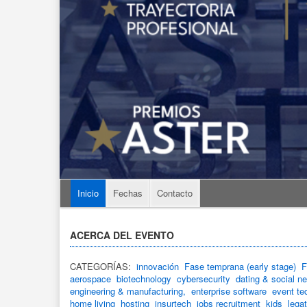
Inicio
Fechas
Contacto
ACERCA DEL EVENTO
CATEGORÍAS:
innovación
Fase temprana (early stage)
F
aerospace
biotechnology
cybersecurity
dating & social n
engineering & manufacturing,
enterprise software
event te
home living
hosting
insurtech
jobs recruitment
kids
lega