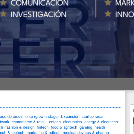
ase de crecimiento (growth stage)
Expansión
startup radar
etwork
ecommerce & retail,
edtech
electronics
energy & cleantech
ch
fashion & design
fintech
food & agritech
gaming
health
tech & regtech
marketing & adtech
medical devices & pharma