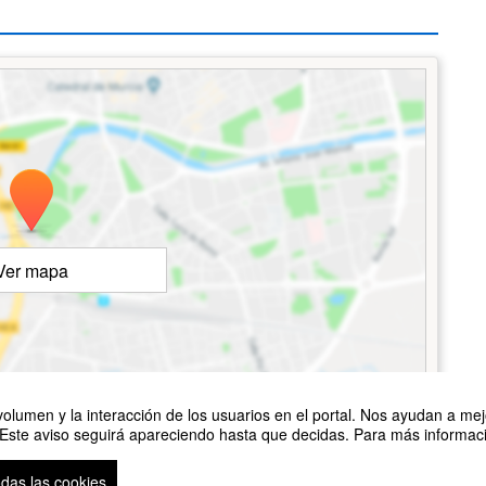
Ver mapa
©
OpenStreetMap
Contributors
olumen y la interacción de los usuarios en el portal. Nos ayudan a mejo
 Este aviso seguirá apareciendo hasta que decidas. Para más informació
odas las cookies
so legal
|
Contacto
Plataforma de organización de eventos Symposium
Copyright © 