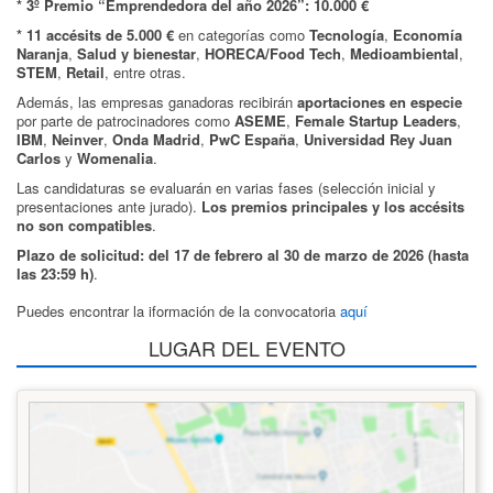
* 3º Premio “Emprendedora del año 2026”: 10.000 €
* 11 accésits de 5.000 €
en categorías como
Tecnología
,
Economía
Naranja
,
Salud y bienestar
,
HORECA/Food Tech
,
Medioambiental
,
STEM
,
Retail
, entre otras.
Además, las empresas ganadoras recibirán
aportaciones en especie
por parte de patrocinadores como
ASEME
,
Female Startup Leaders
,
IBM
,
Neinver
,
Onda Madrid
,
PwC España
,
Universidad Rey Juan
Carlos
y
Womenalia
.
Las candidaturas se evaluarán en varias fases (selección inicial y
presentaciones ante jurado).
Los premios principales y los accésits
no son compatibles
.
Plazo de solicitud:
del 17 de febrero al 30 de marzo de 2026 (hasta
las 23:59 h)
.
Puedes encontrar la iformación de la convocatoria
aquí
LUGAR DEL EVENTO