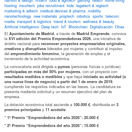
fashion & design
fintech
food & agritech
gaming
health
home living
hosting
insurtech
jobs recruitment
kids
legatech & regtech
marketing & adtech
medical devices & pharma
mobility
nanotechnology
new materials
proptech
robotics
sports
telecom
media
transport & logistics
travel & tourism
wellness & beauty
Artificial Intelligence
Deep tech
IoT
Blockchain
Digitalización
Otras
El
Ayuntamiento de Madrid
, a través de
Madrid Emprende
, convoca
la
XVI edición del Premio Emprendedoras 2026
, una iniciativa de
ámbito nacional para
reconocer proyectos empresariales originales,
creativos y disruptivos
liderados por mujeres y contribuir al impulso
del
emprendimiento femenino
, la generación de empleo y el
incremento de la actividad económica.
La convocatoria está dirigida a
pymes
(personas físicas o jurídicas)
participadas en más del 50% por mujeres
, con un proyecto con
resultados medidos o medibles
y que haya
iniciado su actividad (o
una nueva línea de negocio) a partir del 1 de enero de 2019
,
cumpliendo los requisitos indicados en las bases. La candidatura se
presenta mediante solicitud y un resumen ejecutivo del plan de
empresa.
La dotación económica total asciende a
100.000 €
, distribuida en
3
premios principales
y
11 accésits
:
* 1º Premio “Emprendedora del año 2026”: 20.000 €
* 2º Premio “Emprendedora del año 2026”: 15.000 €