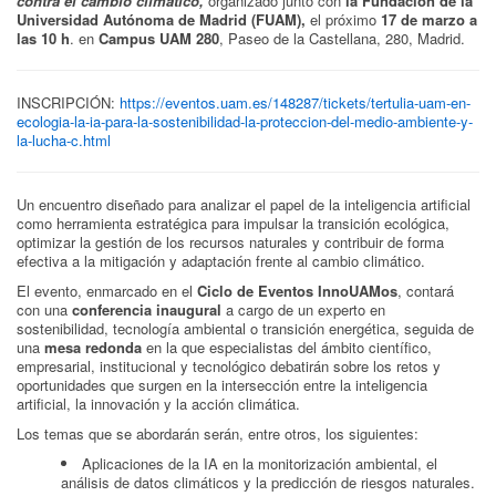
contra el cambio climático,
organizado junto con
la Fundación de la
Universidad Autónoma de Madrid (FUAM),
el próximo
17 de marzo a
las 10 h
. en
Campus UAM 280
, Paseo de la Castellana, 280, Madrid.
INSCRIPCIÓN:
https://eventos.uam.es/148287/tickets/tertulia-uam-en-
ecologia-la-ia-para-la-sostenibilidad-la-proteccion-del-medio-ambiente-y-
la-lucha-c.html
Un encuentro diseñado para analizar el papel de la inteligencia artificial
como herramienta estratégica para impulsar la transición ecológica,
optimizar la gestión de los recursos naturales y contribuir de forma
efectiva a la mitigación y adaptación frente al cambio climático.
El evento, enmarcado en el
Ciclo de Eventos InnoUAMos
, contará
con una
conferencia inaugural
a cargo de un experto en
sostenibilidad, tecnología ambiental o transición energética, seguida de
una
mesa redonda
en la que especialistas del ámbito científico,
empresarial, institucional y tecnológico debatirán sobre los retos y
oportunidades que surgen en la intersección entre la inteligencia
artificial, la innovación y la acción climática.
Los temas que se abordarán serán, entre otros, los siguientes:
Aplicaciones de la IA en la monitorización ambiental, el
análisis de datos climáticos y la predicción de riesgos naturales.