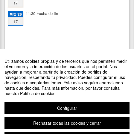
17
11:30
Fecha de fin
Mrz '26
17
Utilizamos cookies propias y de terceros que nos permiten medir
el volumen y la interacción de los usuarios en el portal. Nos
ayudan a mejorar a partir de la creación de perfiles de
navegación, respetando tu privacidad. Puedes configurar el uso
de cookies o aceptarlas todas. Este aviso seguirá apareciendo
DIFUNDE TU EVENTO PONIENDO EL SIGUIENTE CÓDIGO
hasta que decidas. Para más información, por favor consulta
EN TU SITIO
nuestra Política de cookies.
Configurar
Rechazar todas las cookies y cerrar
Aviso legal
|
Contacto
Plataforma de organización de eventos Symposium