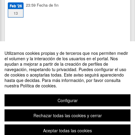
23:59
Fecha de fin
Feb '26
13
Utilizamos cookies propias y de terceros que nos permiten medir
el volumen y la interacción de los usuarios en el portal. Nos
ayudan a mejorar a partir de la creación de perfiles de
navegación, respetando tu privacidad. Puedes configurar el uso
de cookies o aceptarlas todas. Este aviso seguirá apareciendo
DIFUNDE TU EVENTO PONIENDO EL SIGUIENTE CÓDIGO
hasta que decidas. Para más información, por favor consulta
EN TU SITIO
nuestra Política de cookies.
Configurar
Rechazar todas las cookies y cerrar
Aviso legal
|
Contacto
Plataforma de organización de eventos Symposium
Aceptar todas las cookies
Copyright © 2026