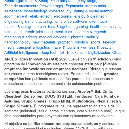
Semilla (pre seed & Seed)
Fase temprana (early stage)
Fase de crecimiento (growth stage)
Expansión
startup radar
aerospace
biotechnology
cybersecurity
dating & social network
ecommerce & retail,
edtech
electronics
energy & cleantech
engineering & manufacturing,
enterprise software
event tech
fashion & design
fintech
food & agritech
gaming
health
home living
hosting
insurtech
jobs recruitment
kids
legatech & regtech
marketing & adtech
medical devices & pharma
mobility
nanotechnology
new materials
proptech
robotics
sports
telecom
media
transport & logistics
travel & tourism
wellness & beauty
Artificial Intelligence
Deep tech
IoT
Blockchain
Digitalización
Otras
ANCES Open Innovation (AOI) 2026
vuelve con su
9ª edición
como
programa de
innovación abierta
para conectar
startups
y
jóvenes
empresas innovadoras
con
empresas tractoras líderes
que buscan
soluciones a retos tecnológicos reales. En esta edición,
11 grandes
compañías
han publicado sus desafíos para recibir propuestas y
seleccionar soluciones con potencial de colaboración posterior.
Las
empresas tractoras
participantes son:
ArcelorMittal, Cinfa,
Cleardent, Denso Ten, DOOS SYSTEM, Fundación Caja Rural de
Asturias, Grupo Orenes, Grupo MRM, Multiópticas, Plexus Tech y
Grupo Simetría
. El programa reúne una representación amplia de
sectores (industrial, salud, agroalimentario, ocio y sostenibilidad), lo que
abre oportunidades para proyectos con aplicaciones muy diversas.
El objetivo es facilitar
encuentros corporates–startups
y acelerar el
encaje entre necesidad y solución. Según ANCES, tras ediciones