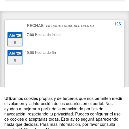
FECHAS
EN HORA LOCAL DEL EVENTO
17:00
Fecha de inicio
Abr '26
9
19:00
Fecha de fin
Abr '26
9
Utilizamos cookies propias y de terceros que nos permiten medir
el volumen y la interacción de los usuarios en el portal. Nos
ayudan a mejorar a partir de la creación de perfiles de
navegación, respetando tu privacidad. Puedes configurar el uso
de cookies o aceptarlas todas. Este aviso seguirá apareciendo
DIFUNDE TU EVENTO PONIENDO EL SIGUIENTE CÓDIGO
hasta que decidas. Para más información, por favor consulta
EN TU SITIO