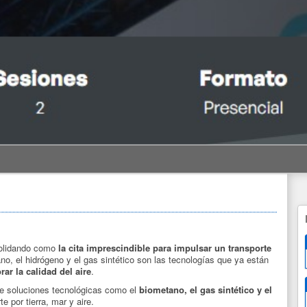
olidando como
la cita imprescindible para impulsar un transporte
no, el hidrógeno y el gas sintético son las tecnologías que ya están
ar la calidad del aire
.
 de soluciones tecnológicas como el
biometano, el gas sintético y el
 por tierra, mar y aire.