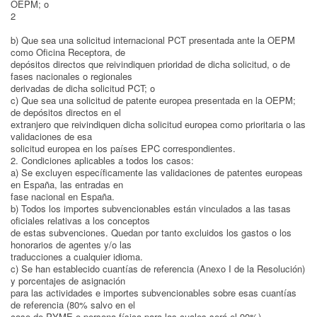
OEPM; o
2
b) Que sea una solicitud internacional PCT presentada ante la OEPM
como Oficina Receptora, de
depósitos directos que reivindiquen prioridad de dicha solicitud, o de
fases nacionales o regionales
derivadas de dicha solicitud PCT; o
c) Que sea una solicitud de patente europea presentada en la OEPM;
de depósitos directos en el
extranjero que reivindiquen dicha solicitud europea como prioritaria o las
validaciones de esa
solicitud europea en los países EPC correspondientes.
2. Condiciones aplicables a todos los casos:
a) Se excluyen específicamente las validaciones de patentes europeas
en España, las entradas en
fase nacional en España.
b) Todos los importes subvencionables están vinculados a las tasas
oficiales relativas a los conceptos
de estas subvenciones. Quedan por tanto excluidos los gastos o los
honorarios de agentes y/o las
traducciones a cualquier idioma.
c) Se han establecido cuantías de referencia (Anexo I de la Resolución)
y porcentajes de asignación
para las actividades e importes subvencionables sobre esas cuantías
de referencia (80% salvo en el
caso de PYME o persona física para las cuales será el 90%).