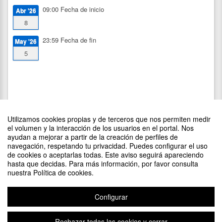
09:00
Fecha de inicio
Abr '26
8
23:59
Fecha de fin
May '26
5
Utilizamos cookies propias y de terceros que nos permiten medir
el volumen y la interacción de los usuarios en el portal. Nos
ayudan a mejorar a partir de la creación de perfiles de
navegación, respetando tu privacidad. Puedes configurar el uso
de cookies o aceptarlas todas. Este aviso seguirá apareciendo
DIFUNDE TU EVENTO PONIENDO EL SIGUIENTE CÓDIGO
hasta que decidas. Para más información, por favor consulta
EN TU SITIO
nuestra Política de cookies.
Configurar
Rechazar todas las cookies y cerrar