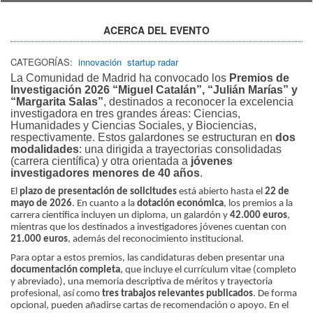
ACERCA DEL EVENTO
CATEGORÍAS:
innovación
startup radar
La Comunidad de Madrid ha convocado los
Premios de
Investigación 2026 “Miguel Catalán”, “Julián Marías” y
“Margarita Salas”
, destinados a reconocer la excelencia
investigadora en tres grandes áreas: Ciencias,
Humanidades y Ciencias Sociales, y Biociencias,
respectivamente. Estos galardones se estructuran en
dos
modalidades
: una dirigida a trayectorias consolidadas
(carrera científica) y otra orientada a
jóvenes
investigadores menores de 40 años
.
El
plazo de presentación de solicitudes
está abierto hasta el
22 de
mayo de 2026
. En cuanto a la
dotación económica
, los premios a la
carrera científica incluyen un diploma, un galardón y
42.000 euros
,
mientras que los destinados a investigadores jóvenes cuentan con
21.000 euros
, además del reconocimiento institucional.
Para optar a estos premios, las candidaturas deben presentar una
documentación completa
, que incluye el currículum vitae (completo
y abreviado), una memoria descriptiva de méritos y trayectoria
profesional, así como
tres trabajos relevantes publicados
. De forma
opcional, pueden añadirse cartas de recomendación o apoyo. En el