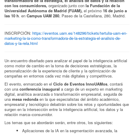
transformadora de la estrategia, el análisis de datos y la relación
con los consumidores
,
organizado junto con
la Fundación de la
Universidad Autónoma de Madrid (FUAM),
el próximo
16 de junio
a
las 10 h
. en
Campus UAM 280
, Paseo de la Castellana, 280, Madrid.
INSCRIPCIÓN:
https://eventos.uam.es/148296/tickets/tertulia-uam-en-
marketing-la-ia-como-transformadora-de-la-estrategia-el-analisis-de-
datos-y-la-rela.html
Un encuentro diseñado para analizar el papel de la inteligencia artificial
como motor de cambio en la toma de decisiones estratégicas, la
personalización de la experiencia de cliente y la optimización de
campañas en entornos cada vez más digitales y competitivos.
El evento, enmarcado en el
Ciclo de Eventos InnoUAMos
, contará
con una
conferencia inaugural
a cargo de un experto en marketing
digital, analítica avanzada o transformación empresarial, seguida de
una
mesa redonda
en la que especialistas del ámbito académico,
empresarial y tecnológico debatirán sobre los retos y oportunidades que
surgen en la intersección entre la inteligencia artificial, los datos y la
relación marca–consumidor.
Los temas que se abordarán serán, entre otros, los siguientes:
Aplicaciones de la IA en la segmentación avanzada, la