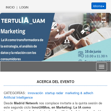
Idioma
INICIO
|
LOGIN
Idioma
ACERCA DEL EVENTO
CATEGORÍAS:
innovación
startup radar
marketing & adtech
Artificial Intelligence
Desde
Madrid Network
nos complace invitarte a la quinta sesión de
este segundo ciclo
InnoUAMos, en Marketing: La IA como