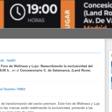
ail,
health
l
Foro de Wellness y Lujo: Reescribiendo la exclusividad del
9:00 h
., en el
Concesionario C. de Salamanca, (Land Rover,
rse/?evento=70853
 de transformación del sector premium. Este foro de Wellness y Lujo
mo las marcas están redefiniendo la exclusividad, poniendo a las
de su propuesta de valor.