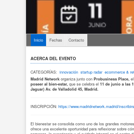
Inicio
Fechas
Contacto
ACERCA DEL EVENTO
CATEGORÍAS:
innovación
startup radar
ecommerce & ret
Madrid Network
organiza junto con
Probusiness Place,
e
poseer al bien-estar,
que se celebra el
11
de junio a las 1
Jaguar) Av. de Valladolid 45, Madrid.
INSCRIPCIÓN:
https://www.madridnetwork.madrid/inscribi
El bienestar se consolida como uno de los grandes motores
ofrece una excelente oportunidad para reflexionar sobre có
personas, la experiencia y el cuidado integral en el centro 