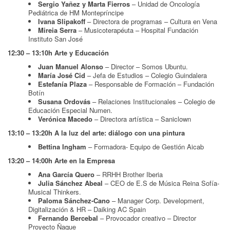
Sergio Yañez y Marta Fierros
– Unidad de Oncología
Pediátrica de HM Montepríncipe
Ivana Slipakoff
– Directora de programas – Cultura en Vena
Mireia Serra
– Musicoterapéuta – Hospital Fundación
Instituto San José
12:30 – 13:10h Arte y Educación
Juan Manuel Alonso
– Director – Somos Ubuntu.
María José Cid
– Jefa de Estudios – Colegio Guindalera
Estefanía Plaza
– Responsable de Formación – Fundación
Botín
Susana Ordovás
– Relaciones Institucionales – Colegio de
Educación Especial Numen.
Verónica Macedo
– Directora artística – Saniclown
13:10 – 13:20h A la luz del arte: diálogo con una pintura
Bettina Ingham
– Formadora- Equipo de Gestión Aicab
13:20 – 14:00h Arte en la Empresa
Ana García Quero
– RRHH Brother Iberia
Julia Sánchez Abeal
– CEO de E.S de Música Reina Sofía-
Musical Thinkers.
Paloma Sánchez-Cano
– Manager Corp. Development,
Digitalización & HR – Daiking AC Spain
Fernando Bercebal
– Provocador creativo – Director
Proyecto Ñaque