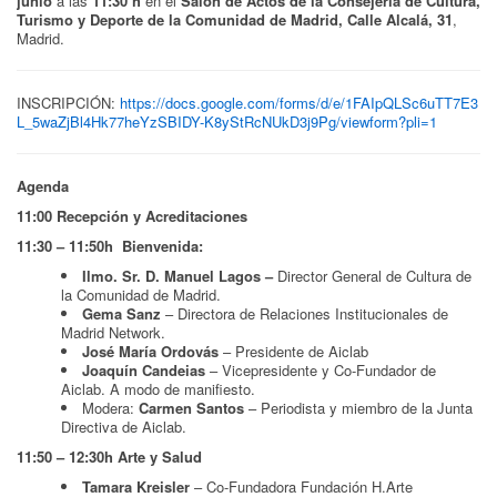
junio
a las
11:30 h
en el
Salón de Actos de la Consejería de Cultura,
Turismo y Deporte de la Comunidad de Madrid, Calle Alcalá, 31
,
Madrid.
INSCRIPCIÓN:
https://docs.google.com/forms/d/e/1FAIpQLSc6uTT7E3
L_5waZjBl4Hk77heYzSBIDY-K8yStRcNUkD3j9Pg/viewform?pli=1
Agenda
11:00 Recepción y Acreditaciones
11:30 – 11:50h Bienvenida:
Ilmo. Sr. D. Manuel Lagos –
Director General de Cultura de
la Comunidad de Madrid.
Gema Sanz
– Directora de Relaciones Institucionales de
Madrid Network.
José María Ordovás
– Presidente de Aiclab
Joaquín Candeias
– Vicepresidente y Co-Fundador de
Aiclab. A modo de manifiesto.
Modera:
Carmen Santos
– Periodista y miembro de la Junta
Directiva de Aiclab.
11:50 – 12:30h Arte y Salud
Tamara Kreisler
– Co-Fundadora Fundación H.Arte