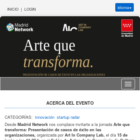
Idioma
INICIO
|
LOGIN
Idioma
ACERCA DEL EVENTO
CATEGORÍAS:
innovación
startup radar
Desde
Madrid Network
nos complace invitarte a la jornada
Arte que
transforma:
Presentación de casos de éxito en las
organizaciones,
organizada por
Art In Company Lab,
el día
15 de