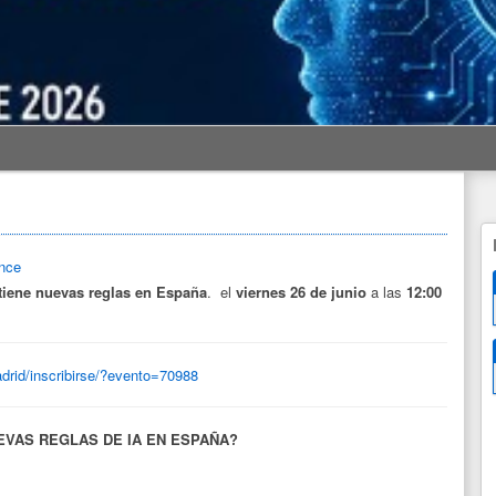
ence
 tiene nuevas reglas en España
.
el
viernes 26 de junio
a las
12:00
drid/inscribirse/?evento=70988
EVAS REGLAS DE IA EN ESPAÑA?