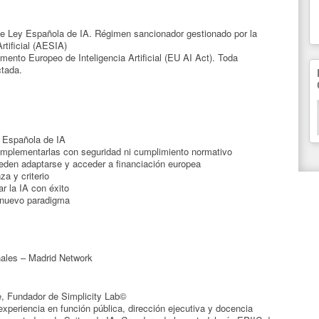
e Ley Española de IA. Régimen sancionador gestionado por la
rtificial (AESIA)
mento Europeo de Inteligencia Artificial (EU AI Act). Toda
ctada.
y Española de IA
 implementarlas con seguridad ni cumplimiento normativo
den adaptarse y acceder a financiación europea
a y criterio
r la IA con éxito
e nuevo paradigma
nales – Madrid Network
, Fundador de Simplicity Lab©
experiencia en función pública, dirección ejecutiva y docencia