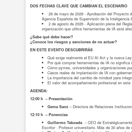
DOS FECHAS CLAVE QUE CAMBIAN EL ESCENARIO
26 de mayo de 2026 - Aprobación del Proyecto d
Agencia Española de Supervisión de la Inteligencia A
2 de agosto de 2026 - Aplicación plena del Regla
organización que utilice herramientas de IA está afe
¿Sabe qué debe hacer?
¿Conoce los riesgos y sanciones de no actuar?
EN ESTE EVENTO DESCUBRIRÁS
Qué exige realmente el EU AI Act y la nueva Le
Por qué comprar herramientas de IA no significa
Cómo pymes, universidades y organizaciones pue
Casos reales de implantación de IA con gobernanz
La importancia del cambio de mindset para integra
El valor del acompañamiento profesional en est
AGENDA:
12:00 h – Presentación
Gema Sanz
– Directora de Relaciones Institucio
12:10 h – Ponencias
Guillermo Taboada
– CEO de Estratégicamente
Escritor · Profesor universitario. Más de 30 años de 