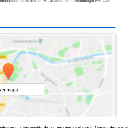
ementadora de Suites de IA, Creadora de la metodología EPIIC de
Ver mapa
©
OpenStreetMap
Contributors
olumen y la interacción de los usuarios en el portal. Nos ayudan a mejo