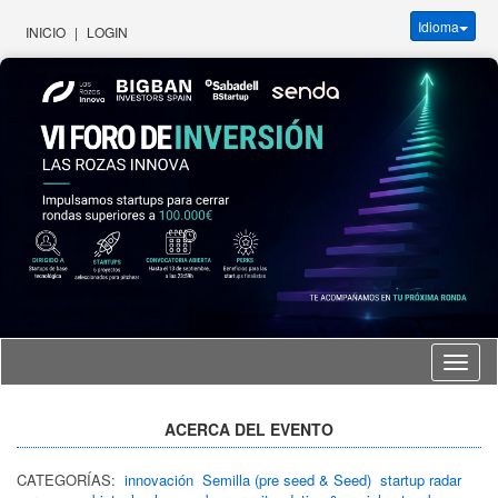
Idioma
INICIO
|
LOGIN
Idioma
ACERCA DEL EVENTO
CATEGORÍAS:
innovación
Semilla (pre seed & Seed)
startup radar