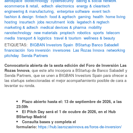
aerospace
biotechnology
cybersecurity
dating & social network
ecommerce & retail,
edtech
electronics
energy & cleantech
engineering & manufacturing,
enterprise software
event tech
fashion & design
fintech
food & agritech
gaming
health
home living
hosting
insurtech
jobs recruitment
kids
legatech & regtech
marketing & adtech
medical devices & pharma
mobility
nanotechnology
new materials
proptech
robotics
sports
telecom
media
transport & logistics
travel & tourism
wellness & beauty
ETIQUETAS:
BIGBAN Investors Spain
BStartup Banco Sabadell
financiación
foro inversión
inversores
Las Rozas Innova
networking
pitchday
Senda Partners
Convocatoria abierta de la sexta edición del Foro de Inversión Las
Rozas Innova
, que este año incorpora a BStartup de Banco Sabadell y
Senda Partners, que se unen a BIGBAN Investors Spain para ofrecer a
las startups seleccionadas el mejor acompañamiento posible de cara a
levantar su ronda.
Plazo abierto hasta el: 13 de septiembre de 2026, a las
23:59h
El Pitch Day será el 1 de ocubre de 2026, en el Hub
BStartup Madrid
Consulta bases y completa el
formulario:
https://hub.lasrozasinnova.es/foros-de-inversion/