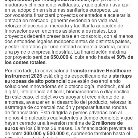
maduras y clínicamente validadas, y que quieran avanzar
en su adopción en sistemas sanitarios europeos. La
convocatoria financiará proyectos orientados a acelerar la
entrada en mercado, generar evidencia en vida real,
reforzar el acceso al mercado y facilitar la adopción de
innovaciones en entornos asistenciales reales. Los
proyectos deberán presentarse en consorcio, con al menos
dos entidades legales independientes de distintos países,
y estar liderados por una entidad comercializadora, como
una pyme o empresa industrial. La financiación máxima
por proyecto será de
650.000 €
, cubriendo hasta el
50% de
los costes totales
.
Por otro lado, la convocatoria
Transformative Healthcare
Instrument 2026
está dirigida específicamente a
startups
europeas de alto potencial
que estén desarrollando
soluciones innovadoras en biotecnología, medtech, salud
digital, inteligencia artificial, biomarcadores o diagnóstico.
En este caso, el objetivo es apoyar el crecimiento de la
empresa, avanzar en el desarrollo del producto, reforzar la
estrategia de comercialización y preparar futuras rondas
de financiación. Está dirigida a pymes privadas con al
menos 4 empleados equivalentes a tiempo completo y que
hayan cerrado una inversión mínima de
2 millones de
euros
en los últimos 36 meses. La financiación prevista es
de entre
300.000 y 500.000 €
, cubriendo también hasta el