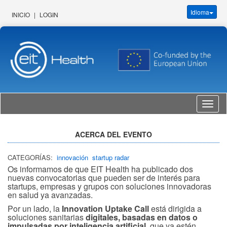
Idioma
INICIO
|
LOGIN
Idioma
ACERCA DEL EVENTO
CATEGORÍAS:
innovación
startup radar
Os informamos de que EIT Health ha publicado dos
nuevas convocatorias que pueden ser de interés para
startups, empresas y grupos con soluciones innovadoras
en salud ya avanzadas.
Por un lado, la
Innovation Uptake Call
está dirigida a
soluciones sanitarias
digitales, basadas en datos o
impulsadas por inteligencia artificial
, que ya estén