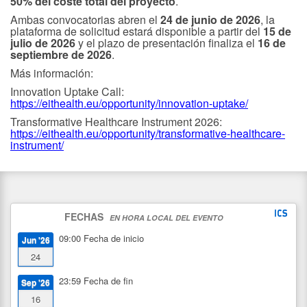
50% del coste total del proyecto
.
Ambas convocatorias abren el
24 de junio de 2026
, la
plataforma de solicitud estará disponible a partir del
15 de
julio de 2026
y el plazo de presentación finaliza el
16 de
septiembre de 2026
.
Más información:
Innovation Uptake Call:
https://eithealth.eu/opportunity/innovation-uptake/
Transformative Healthcare Instrument 2026:
https://eithealth.eu/opportunity/transformative-healthcare-
instrument/
FECHAS
EN HORA LOCAL DEL EVENTO
09:00
Fecha de inicio
Jun '26
24
23:59
Fecha de fin
Sep '26
16