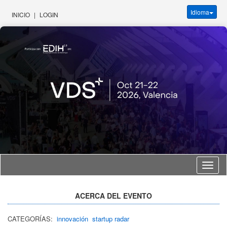
Idioma
INICIO
|
LOGIN
Idioma
ACERCA DEL EVENTO
CATEGORÍAS:
innovación
startup radar