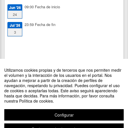
09:00
Fecha de inicio
Jun '26
24
23:59
Fecha de fin
Jul '26
3
Utilizamos cookies propias y de terceros que nos permiten medir
el volumen y la interacción de los usuarios en el portal. Nos
ayudan a mejorar a partir de la creación de perfiles de
navegación, respetando tu privacidad. Puedes configurar el uso
de cookies o aceptarlas todas. Este aviso seguirá apareciendo
DIFUNDE TU EVENTO PONIENDO EL SIGUIENTE CÓDIGO
hasta que decidas. Para más información, por favor consulta
EN TU SITIO
nuestra Política de cookies.
Configurar