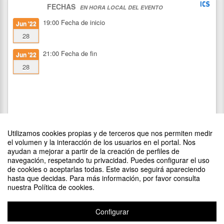
FECHAS
EN HORA LOCAL DEL EVENTO
19:00
Fecha de inicio
Jun '22
28
21:00
Fecha de fin
Jun '22
28
Utilizamos cookies propias y de terceros que nos permiten medir
el volumen y la interacción de los usuarios en el portal. Nos
ayudan a mejorar a partir de la creación de perfiles de
navegación, respetando tu privacidad. Puedes configurar el uso
de cookies o aceptarlas todas. Este aviso seguirá apareciendo
DIFUNDE TU EVENTO PONIENDO EL SIGUIENTE CÓDIGO
hasta que decidas. Para más información, por favor consulta
EN TU SITIO
nuestra Política de cookies.
Configurar