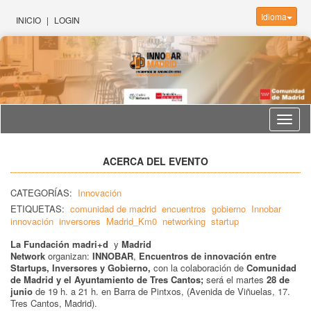
Idioma
INICIO
|
LOGIN
Idioma
ACERCA DEL EVENTO
CATEGORÍAS:
Innovación
ETIQUETAS:
comunidad de madrid
encuentros
gobierno
Innobar
innovación
inversores
Madrid_Km0
networking
startup
La Fundación madri+d
y
Madrid
Network
organizan:
INNOBAR
,
Encuentros de innovación entre
Startups, Inversores y Gobierno,
con la colaboración de
Comunidad
de Madrid y el Ayuntamiento de Tres Cantos;
será el martes
28 de
junio
de 19 h. a 21 h. en Barra de Pintxos, (Avenida de Viñuelas, 17.
Tres Cantos, Madrid).