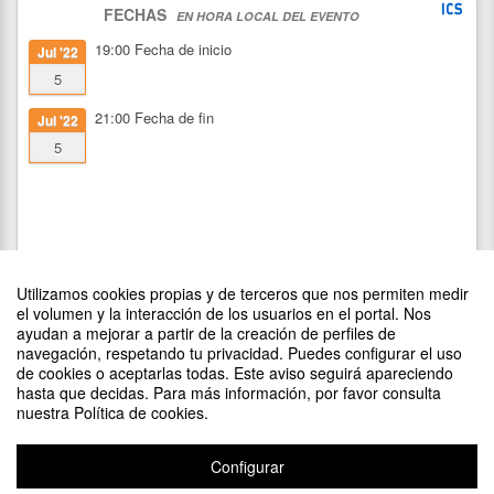
FECHAS
EN HORA LOCAL DEL EVENTO
19:00
Fecha de inicio
Jul '22
5
21:00
Fecha de fin
Jul '22
5
Utilizamos cookies propias y de terceros que nos permiten medir
el volumen y la interacción de los usuarios en el portal. Nos
ayudan a mejorar a partir de la creación de perfiles de
navegación, respetando tu privacidad. Puedes configurar el uso
de cookies o aceptarlas todas. Este aviso seguirá apareciendo
DIFUNDE TU EVENTO PONIENDO EL SIGUIENTE CÓDIGO
hasta que decidas. Para más información, por favor consulta
EN TU SITIO
nuestra Política de cookies.
Configurar