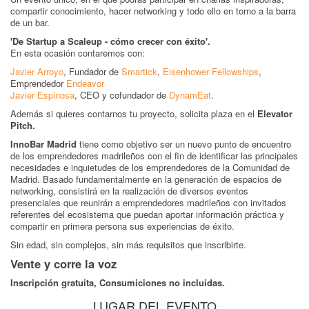
compartir conocimiento, hacer networking y todo ello en torno a la barra
de un bar.
'De Startup a Scaleup - cómo crecer con éxito'.
En esta ocasión contaremos con:
Javier Arroyo
, Fundador de
Smartick
,
Eisenhower Fellowships
,
Emprendedor
Endeavor
Javier Espinosa
, CEO y cofundador de
DynamEat
.
Además si quieres contarnos tu proyecto, solicita plaza en el
Elevator
Pitch.
InnoBar Madrid
tiene como objetivo ser un nuevo punto de encuentro
de los emprendedores madrileños con el fin de identificar las principales
necesidades e inquietudes de los emprendedores de la Comunidad de
Madrid. Basado fundamentalmente en la generación de espacios de
networking, consistirá en la realización de diversos eventos
presenciales que reunirán a emprendedores madrileños con invitados
referentes del ecosistema que puedan aportar información práctica y
compartir en primera persona sus experiencias de éxito.
Sin edad, sin complejos, sin más requisitos que inscribirte.
Vente y corre la voz
Inscripción gratuita, Consumiciones no incluidas.
LUGAR DEL EVENTO