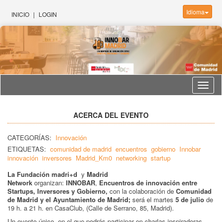
Idioma
INICIO
|
LOGIN
Idioma
ACERCA DEL EVENTO
CATEGORÍAS:
Innovación
ETIQUETAS:
comunidad de madrid
encuentros
gobierno
Innobar
innovación
inversores
Madrid_Km0
networking
startup
La Fundación madri+d
y
Madrid
Network
organizan:
INNOBAR
,
Encuentros de innovación entre
Startups, Inversores y Gobierno,
con la colaboración de
Comunidad
de Madrid y el Ayuntamiento de Madrid;
será el martes
5 de julio
de
19 h. a 21 h. en CasaClub, (Calle de Serrano, 85, Madrid).
Un evento único, en el que podrás participar en charlas inspiradoras,