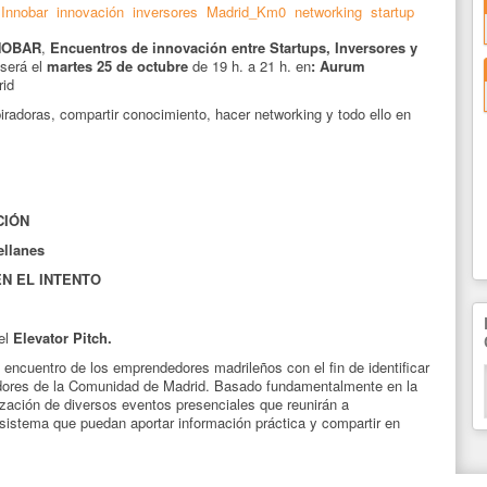
Innobar
innovación
inversores
Madrid_Km0
networking
startup
NOBAR
,
Encuentros de innovación entre Startups, Inversores y
será el
martes 25 de octubre
de 19 h. a 21 h. en
:
Aurum
rid
piradoras, compartir conocimiento, hacer networking y todo ello en
CIÓN
ellanes
N EL INTENTO
 el
Elevator Pitch.
encuentro de los emprendedores madrileños con el fin de identificar
edores de la Comunidad de Madrid. Basado fundamentalmente en la
ización de diversos eventos presenciales que reunirán a
sistema que puedan aportar información práctica y compartir en