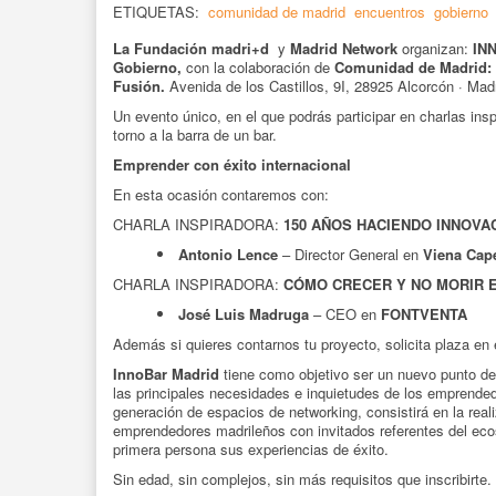
ETIQUETAS:
comunidad de madrid
encuentros
gobierno
La Fundación madri+d
y
Madrid Network
organizan:
IN
Gobierno,
con la colaboración de
Comunidad de Madrid:
Fusión.
Avenida de los Castillos, 9I, 28925 Alcorcón · Mad
Un evento único, en el que podrás participar en charlas ins
torno a la barra de un bar.
Emprender con éxito internacional
En esta ocasión contaremos con:
CHARLA INSPIRADORA:
150 AÑOS HACIENDO INNOVA
Antonio Lence
– Director General en
Viena Cap
CHARLA INSPIRADORA:
CÓMO CRECER Y NO MORIR E
José Luis Madruga
– CEO en
FONTVENTA
Además si quieres contarnos tu proyecto, solicita plaza en
InnoBar Madrid
tiene como objetivo ser un nuevo punto de 
las principales necesidades e inquietudes de los emprend
generación de espacios de networking, consistirá en la real
emprendedores madrileños con invitados referentes del eco
primera persona sus experiencias de éxito.
Sin edad, sin complejos, sin más requisitos que inscribirte.