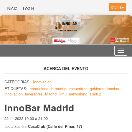
Idioma
INICIO
|
LOGIN
Idioma
ACERCA DEL EVENTO
CATEGORÍAS:
Innovación
ETIQUETAS:
comunidad de madrid
encuentros
gobierno
Innobar
innovación
inversores
Madrid_Km0
networking
startup
InnoBar Madrid
22-11-2022 19:00 a 21:00
Localización:
CasaClub (Calle del Pinar, 17)