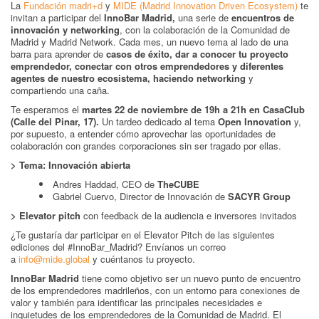
La
Fundación madri+d
y
MIDE (Madrid Innovation Driven Ecosystem)
te
invitan a participar del
InnoBar Madrid,
una serie de
encuentros de
innovación y networking
, con la colaboración de la Comunidad de
Madrid y Madrid Network. Cada mes, un nuevo tema al lado de una
barra para aprender de
casos de éxito, dar a conocer tu proyecto
emprendedor, conectar con otros emprendedores y diferentes
agentes de nuestro ecosistema, haciendo networking
y
compartiendo una caña.
Te esperamos el
martes 22 de noviembre
de 19h a 21h en CasaClub
(Calle del Pinar, 17).
Un tardeo dedicado al tema
Open Innovation
y,
por supuesto, a entender cómo aprovechar las oportunidades de
colaboración con grandes corporaciones sin ser tragado por ellas.
> Tema: Innovación abierta
Andres Haddad, CEO de
TheCUBE
Gabriel Cuervo, Director de Innovación de
SACYR Group
> Elevator pitch
con feedback de la audiencia e inversores invitados
¿Te gustaría dar participar en el Elevator Pitch de las siguientes
ediciones del #InnoBar_Madrid? Envíanos un correo
a
info@mide.global
y cuéntanos tu proyecto.
InnoBar Madrid
tiene como objetivo ser un nuevo punto de encuentro
de los emprendedores madrileños, con un entorno para conexiones de
valor y también para identificar las principales necesidades e
inquietudes de los emprendedores de la Comunidad de Madrid. El