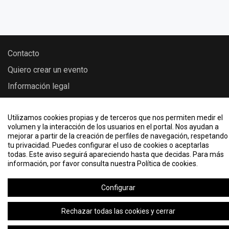
Contacto
Quiero crear un evento
Información legal
Política de cookies
Utilizamos cookies propias y de terceros que nos permiten medir el
KML, ICS o RSS
volumen y la interacción de los usuarios en el portal. Nos ayudan a
mejorar a partir de la creación de perfiles de navegación, respetando
tu privacidad. Puedes configurar el uso de cookies o aceptarlas
todas. Este aviso seguirá apareciendo hasta que decidas. Para más
2026 © Eventos madri+d - Madri+d
información, por favor consulta nuestra Política de cookies.
Configurar
Rechazar todas las cookies y cerrar