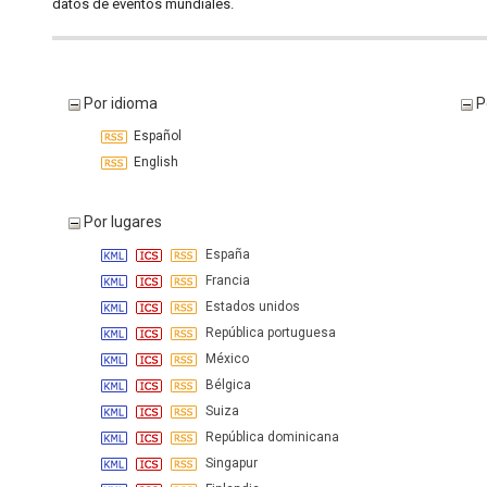
datos de eventos mundiales.
Por idioma
P
Español
English
Por lugares
España
Francia
Estados unidos
República portuguesa
México
Bélgica
Suiza
República dominicana
Singapur